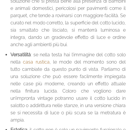
soluzione che si presta bene alla presenza di bambini
e animali domestici, pericolosi per pavimenti come il
parquet, che tende a rovinarsi con maggiore facilità. Se
curato nel modo corretto, la superficie del cotto lucido,
sia smaltato che lisciato, si manterrà luminosa e
integra, dando un gradevole effetto di luce e ordine
anche agli ambienti più bui.
Versatilità
: se nella testa hai l’immagine del cotto solo
nella
casa rustica
, le mode del momento sono del
tutto cambiate da questo punto di vista. Parliamo di
una soluzione che può essere facilmente impiegata
nelle case più moderne, creando un effetto attuale
nella finitura lucida. Coloro che vogliono dare
un’impronta vintage potranno usare il cotto lucido in
salotto o addirittura nelle stanze, in una versione chiara
se si necessita di luce o più scura se la metratura è
ampia.
Estetica
: il cotto non è solo un pavimento funzionale e