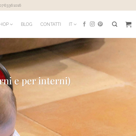
 0763361016
HOP
BLOG
CONTATTI
IT
rni e per interni)