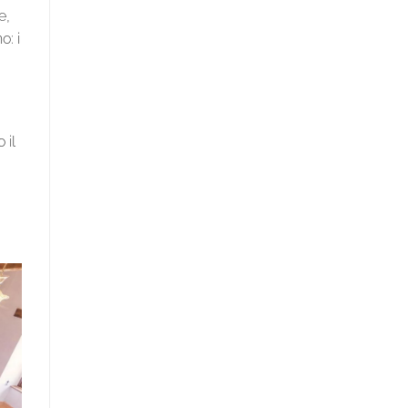
e,
o: i
 il