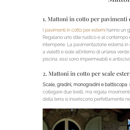
1. Mattoni in cotto per pavimenti 
I
pavimenti in cotto per esterni
hanno un gr
Regalano uno stile rustico e al contempo e
intemperie. La pavimentazione esterna in co
a vialetti e isole all’interno di un’area verde.
piscina: essi sono impermeabili e antisciv
2. Mattoni in cotto per scale este
Scale, gradini, monogradini e battiscopa
:
collegare due livelli, ma regala movimento
della terra si inseriscono perfettamente n