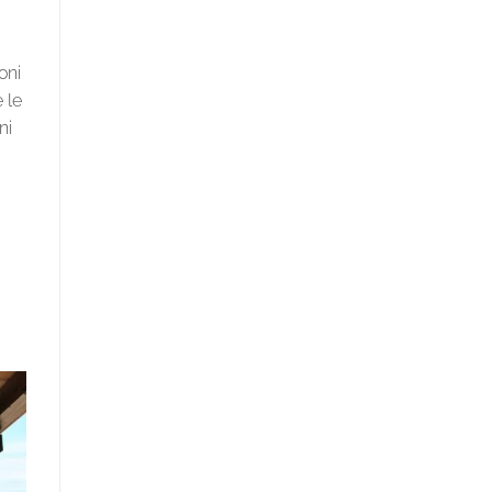
oni
 le
ni