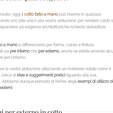
irate, oggi il
cotto fatto a mano
può inserirsi in qualsiasi
ando uno stile unico alla vostra abitazione: per rendere caldo 
spondere ad esigenze architettoniche richieste dall’edilizia
tto a mano
si differenziano per forma, colore e finitura.
ti sia
per interno
che
per esterno
, anche se esteticamente alc
e per l’interno.
are la vostra abitazione utilizzando un materiale nobile come il
 cerca di
idee e suggerimenti pratici
riguardo alla sua
a. Abbiamo dunque pensato di fornire degli
esempi di utilizzo d
 esterni
.
i per esterno in cotto