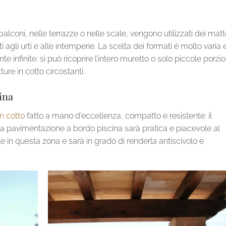
balconi, nelle terrazze o nelle scale, vengono utilizzati dei matt
 agli urti e alle intemperie. La scelta dei formati è molto varia e
e infinite: si può ricoprire l’intero muretto o solo piccole porzio
ure in cotto circostanti.
ina
n cotto
fatto a mano d’eccellenza, compatto e resistente: il
e la pavimentazione a bordo piscina sarà pratica e piacevole al
le in questa zona e sarà in grado di renderla antiscivolo e