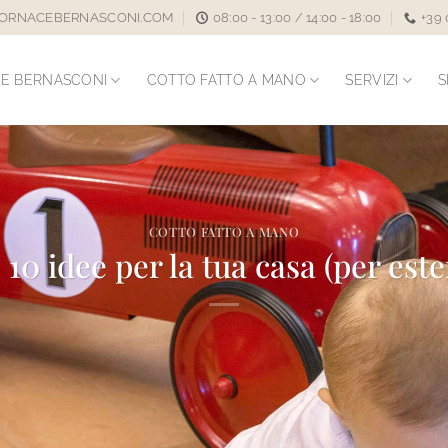
ORNACEBERNASCONI.COM
08:00 - 13:00 / 14:00 - 18:00
+39
E BERNASCONI
COTTO FATTO A MANO
SERVIZI
S
COTTO FATTO A MANO
 10 idee per la tua casa (per este