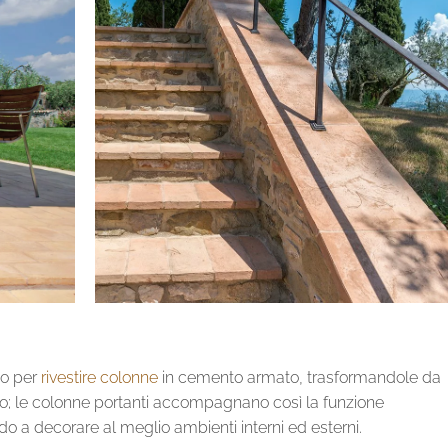
to per
rivestire colonne
in cemento armato, trasformandole da
do; le colonne portanti accompagnano così la funzione
do a decorare al meglio ambienti interni ed esterni.