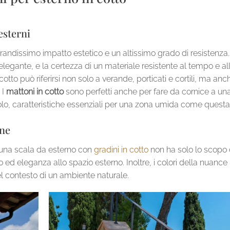
esterni
andissimo impatto estetico e un altissimo grado di resistenza.
legante, e la certezza di un materiale resistente al tempo e al
tto può riferirsi non solo a verande, porticati e cortili, ma anc
 I
mattoni in cotto
sono perfetti anche per fare da cornice a un
olo, caratteristiche essenziali per una zona umida come questa
rne
 una scala da esterno con
gradini in cotto
non ha solo lo scopo 
 ed eleganza allo spazio esterno. Inoltre, i colori della nuance
el contesto di un ambiente naturale.