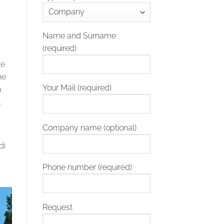
Name and Surname
(required)
le
he
Your Mail (required)
a
.
Company name (optional)
di
Phone number (required)
Request