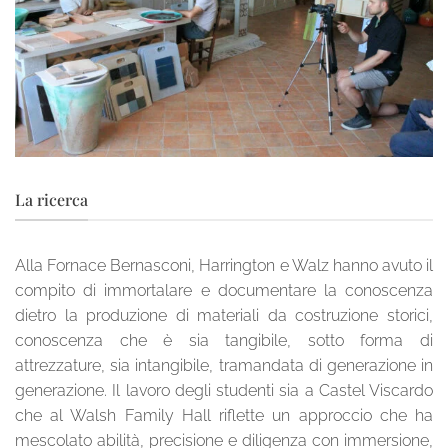
La ricerca
Alla Fornace Bernasconi, Harrington e Walz hanno avuto il
compito di immortalare e documentare la conoscenza
dietro la produzione di materiali da costruzione storici,
conoscenza che è sia tangibile, sotto forma di
attrezzature, sia intangibile, tramandata di generazione in
generazione. Il lavoro degli studenti sia a Castel Viscardo
che al Walsh Family Hall riflette un approccio che ha
mescolato abilità, precisione e diligenza con immersione,