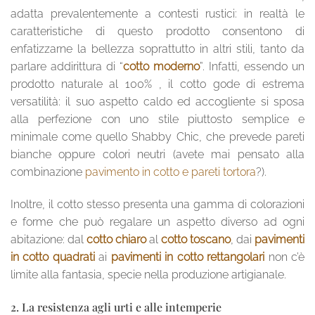
adatta prevalentemente a contesti rustici: in realtà le
caratteristiche di questo prodotto consentono di
enfatizzarne la bellezza soprattutto in altri stili, tanto da
parlare addirittura di “
cotto moderno
”. Infatti, essendo un
prodotto naturale al 100% , il cotto gode di estrema
versatilità: il suo aspetto caldo ed accogliente si sposa
alla perfezione con uno stile piuttosto semplice e
minimale come quello Shabby Chic, che prevede pareti
bianche oppure colori neutri (avete mai pensato alla
combinazione
pavimento in cotto e pareti tortora
?).
Inoltre, il cotto stesso presenta una gamma di colorazioni
e forme che può regalare un aspetto diverso ad ogni
abitazione: dal
cotto chiaro
al
cotto toscano
, dai
pavimenti
in cotto quadrati
ai
pavimenti in cotto rettangolari
non c’è
limite alla fantasia, specie nella produzione artigianale.
2. La resistenza agli urti e alle intemperie