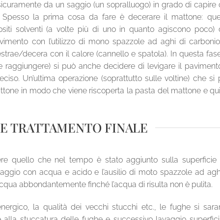
 sicuramente da un saggio (un sopralluogo) in grado di capire
. Spesso la prima cosa da fare è decerare il mattone: que
ositi solventi (a volte più di uno in quanto agiscono poco)
vimento con l’utilizzo di mono spazzole ad aghi di carbonio
 estrae/decera con il calore (cannello e spatola). In questa fase
ole raggiungere) si può anche decidere di levigare il paviment
eciso. Un’ultima operazione (soprattutto sulle voltine) che si
mattone in modo che viene riscoperta la pasta del mattone e qu
 E TRATTAMENTO FINALE
e quello che nel tempo è stato aggiunto sulla superficie 
aggio con acqua e acido e l’ausilio di moto spazzole ad agh
iacqua abbondantemente finché l’acqua di risulta non è pulita.
ergico, la qualità dei vecchi stucchi etc., le fughe si sar
alla stuccatura delle fughe e successivo lavaggio superfici