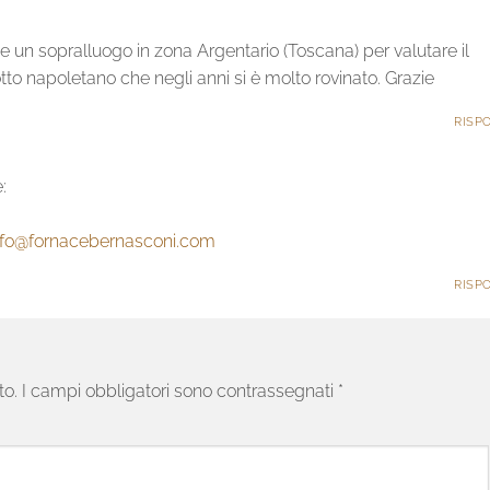
te un sopralluogo in zona Argentario (Toscana) per valutare il
tto napoletano che negli anni si è molto rovinato. Grazie
RISP
:
nfo@fornacebernasconi.com
RISP
to.
I campi obbligatori sono contrassegnati
*