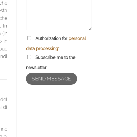
 che
sta
 che
. In
 (in
Authorization for
personal
o in
data processing*
 può
indi
Subscribe me to the
newsletter
del
i di
anno
ale.