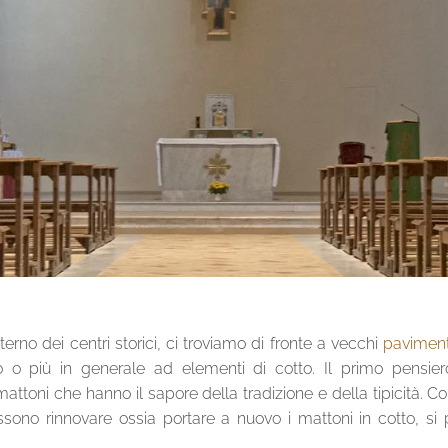
interno dei centri storici, ci troviamo di fronte a vecchi
paviment
o o più in generale ad elementi di cotto. Il primo pensie
ttoni che hanno il sapore della tradizione e della tipicità. 
ssono rinnovare ossia portare a nuovo i mattoni in cotto, si