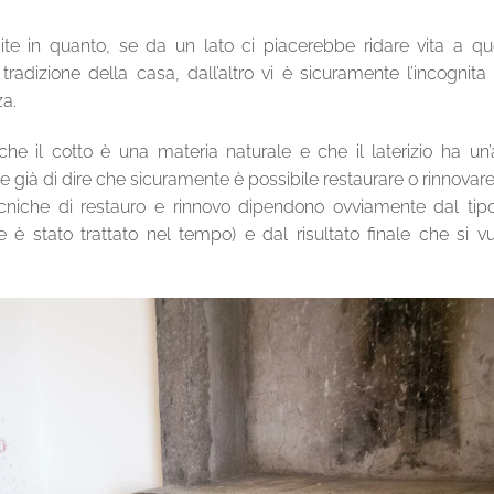
e in quanto, se da un lato ci piacerebbe ridare vita a qu
radizione della casa, dall’altro vi è sicuramente l’incognita
za.
che il cotto è una materia naturale e che il laterizio ha un’
 già di dire che sicuramente è possibile restaurare o rinnovar
cniche di restauro e rinnovo dipendono ovviamente dal tip
 stato trattato nel tempo) e dal risultato finale che si v