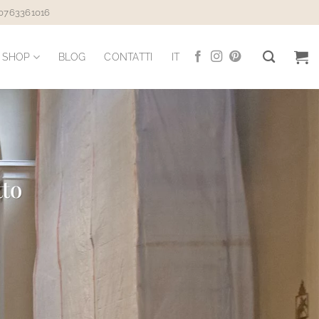
 0763361016
SHOP
BLOG
CONTATTI
IT
tto