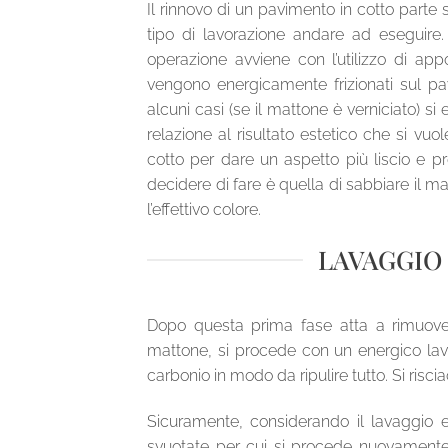
Il rinnovo di un pavimento in cotto parte
tipo di lavorazione andare ad eseguire
operazione avviene con l’utilizzo di app
vengono energicamente frizionati sul pa
alcuni casi (se il mattone è verniciato) si
relazione al risultato estetico che si vu
cotto per dare un aspetto più liscio e pr
decidere di fare è quella di sabbiare il 
l’effettivo colore.
LAVAGGIO
Dopo questa prima fase atta a rimuover
mattone, si procede con un energico lav
carbonio in modo da ripulire tutto. Si risc
Sicuramente, considerando il lavaggio en
svuotate per cui si procede nuovamente 