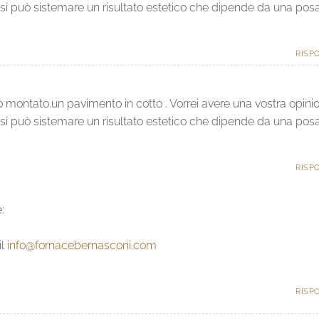
 si può sistemare un risultato estetico che dipende da una pos
RISP
o montato.un pavimento in cotto . Vorrei avere una vostra opini
 si può sistemare un risultato estetico che dipende da una pos
RISP
:
il
info@fornacebernasconi.com
RISP