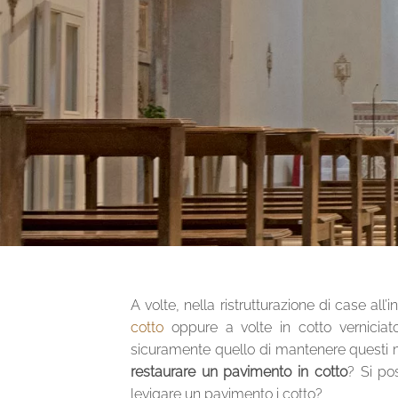
A volte, nella ristrutturazione di case all’
cotto
oppure a volte in cotto verniciat
sicuramente quello di mantenere questi ma
restaurare un pavimento in cotto
? Si po
levigare un pavimento i cotto?