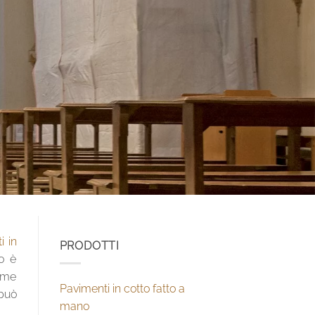
i in
PRODOTTI
ro è
Come
Pavimenti in cotto fatto a
 può
mano