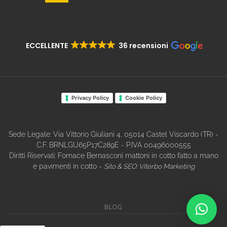
ECCELLENTE
36 recensioni
Privacy Policy
Cookie Policy
Sede Legale: Via Vittorio Giuliani 4, 05014 Castel Viscardo (TR) -
C.F. BRNLGU65P17C289E - P.IVA 00496000555
Diritti Riservati: Fornace Bernasconi mattoni in cotto fatto a mano
e pavimenti in cotto -
Sito & SEO:
Viterbo Marketing
BLOG