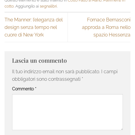
Questo elemento è stato inserito in
Cotto Fatto a Mano
,
Pavimenti in
cotto
. Aggiungilo ai
segnalibri
.
The Manner: l’eleganza del
Fornace Bernasconi
design senza tempo nel
approda a Roma nello
cuore di New York
spazio Hessenza
Lascia un commento
Il tuo indirizzo email non sarà pubblicato.
I campi
obbligatori sono contrassegnati
*
Commento
*