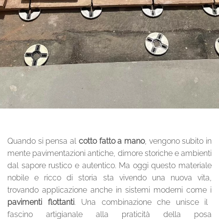
Quando si pensa al
cotto fatto a mano
, vengono subito in
mente pavimentazioni antiche, dimore storiche e ambienti
dal sapore rustico e autentico. Ma oggi questo materiale
nobile e ricco di storia sta vivendo una nuova vita,
trovando applicazione anche in sistemi moderni come i
pavimenti flottanti
. Una combinazione che unisce il
fascino artigianale alla praticità della posa