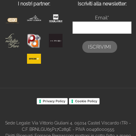
I nostri partner:
Iscriviti alla newsletter:
Email*
Privacy Policy
Cookie Policy
Sede Legale: Via Vittorio Giuliani 4, 05014 Castel Viscardo (TR) -
C.F. BRNLGU65P17C289E - P.IVA 00496000555
Diritti Riservati: Fornace Bernasconi mattoni in cotto fatto a mano