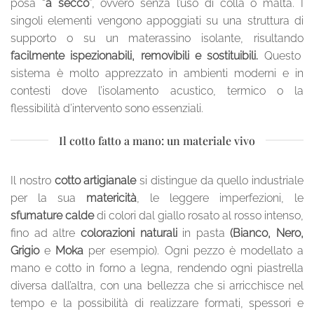
posa “
a secco
”, ovvero senza l’uso di colla o malta. I
singoli elementi vengono appoggiati su una struttura di
supporto o su un materassino isolante, risultando
facilmente ispezionabili, removibili e sostituibili.
Questo
sistema è molto apprezzato in ambienti moderni e in
contesti dove l’isolamento acustico, termico o la
flessibilità d’intervento sono essenziali.
Il cotto fatto a mano: un materiale vivo
Il nostro
cotto artigianale
si distingue da quello industriale
per la sua
matericità
, le leggere imperfezioni, le
sfumature calde
di colori dal giallo rosato al rosso intenso,
fino ad altre
colorazioni naturali
in pasta
(Bianco, Nero,
Grigio
e
Moka
per esempio). Ogni pezzo è modellato a
mano e cotto in forno a legna, rendendo ogni piastrella
diversa dall’altra, con una bellezza che si arricchisce nel
tempo e la possibilità di realizzare formati, spessori e