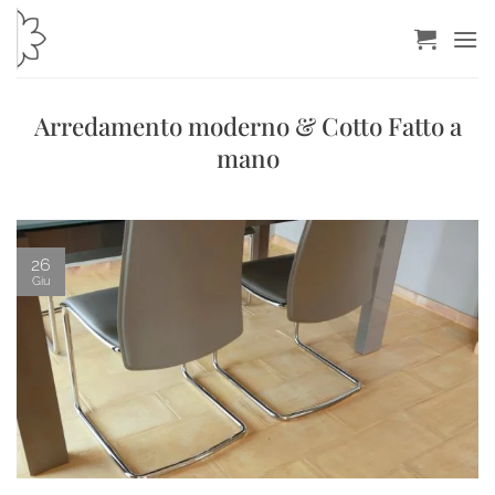
Salta
ai
contenuti
Arredamento moderno & Cotto Fatto a
mano
26
Giu