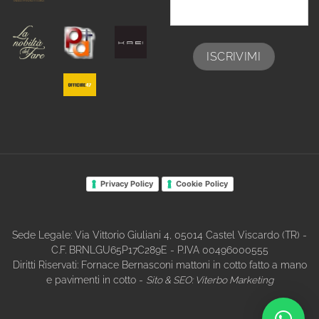
Privacy Policy
Cookie Policy
Sede Legale: Via Vittorio Giuliani 4, 05014 Castel Viscardo (TR) -
C.F. BRNLGU65P17C289E - P.IVA 00496000555
Diritti Riservati: Fornace Bernasconi mattoni in cotto fatto a mano
e pavimenti in cotto -
Sito & SEO:
Viterbo Marketing