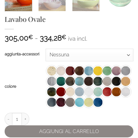
Lavabo Ovale
Fascia
305,00
-
334,28
€
€
iva incl.
di
prezzo:
aggiunta-accessori
da
305,00€
a
334,28€
colore
Lavabo Ovale quantità
AGGIUNGI AL CARRELLO