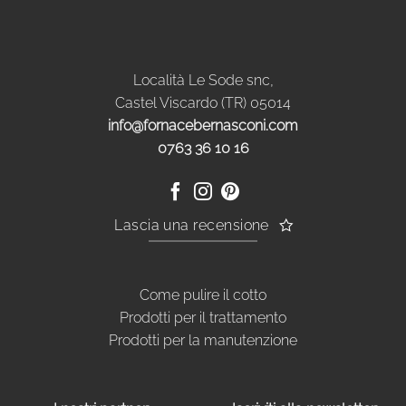
a
a
431,88€
334,28€
Località Le Sode snc,
Castel Viscardo (TR) 05014
info@fornacebernasconi.com
0763 36 10 16
Lascia una recensione
Come pulire il cotto
Prodotti per il trattamento
Prodotti per la manutenzione