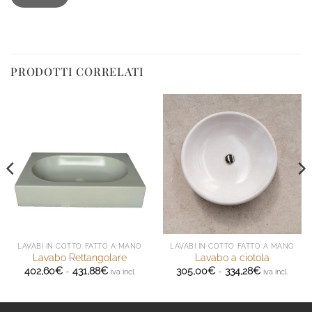
PRODOTTI CORRELATI
LAVABI IN COTTO FATTO A MANO
LAVABI IN COTTO FATTO A MANO
Lavabo Rettangolare
Lavabo a ciotola
Fascia
Fascia
402,60
€
-
431,88
€
305,00
€
-
334,28
€
iva incl.
iva incl.
di
di
prezzo:
prezzo:
da
da
402,60€
305,00€