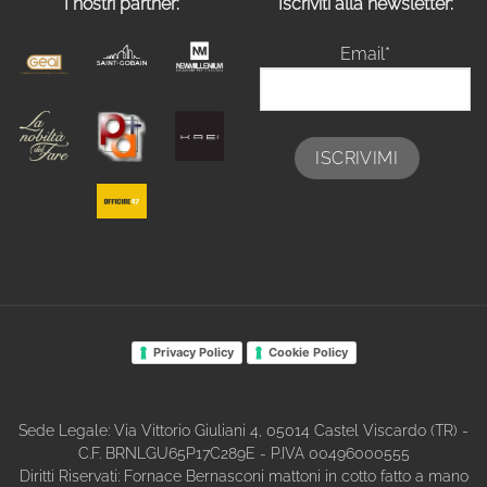
I nostri partner:
Iscriviti alla newsletter:
Email*
Privacy Policy
Cookie Policy
Sede Legale: Via Vittorio Giuliani 4, 05014 Castel Viscardo (TR) -
C.F. BRNLGU65P17C289E - P.IVA 00496000555
Diritti Riservati: Fornace Bernasconi mattoni in cotto fatto a mano