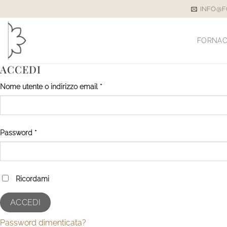
Salta
INFO@F
ai
contenuti
FORNAC
ACCEDI
Richiesto
Nome utente o indirizzo email
*
Richiesto
Password
*
Ricordami
ACCEDI
Password dimenticata?