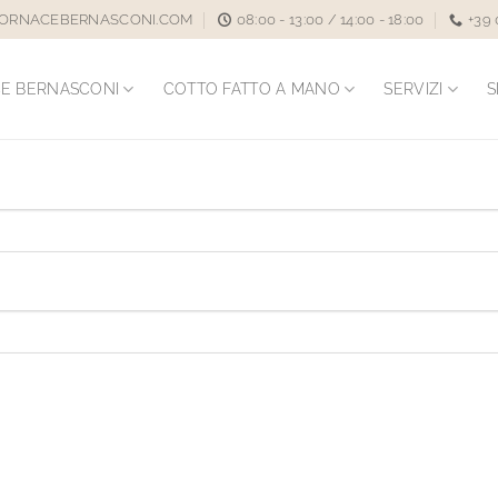
ORNACEBERNASCONI.COM
08:00 - 13:00 / 14:00 - 18:00
+39
E BERNASCONI
COTTO FATTO A MANO
SERVIZI
S